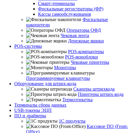
Смарт-терминалы
Фискальные регистраторы (ФР)
Кассы самообслуживания
Фискальные
накопители
Операторы ОФД
Чековая лента
Денежные ящики
POS-системы
POS-компьютеры
POS-моноблоки
Чековые принтеры
Мониторы
Программируемые клавиатуры
Оборудование для штрих-кода
Сканеры штрихкода
Принтеры штрих-кода
Термоэтикетка
Терминалы сбора данных
USB-токены ЭЦП
ПО и драйверы
1С продукты
Кассовое ПО (Front-
Office)