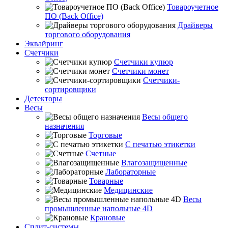
Товароучетное
ПО (Back Office)
Драйверы
торгового оборудования
Эквайринг
Счетчики
Счетчики купюр
Счетчики монет
Счетчики-
сортировщики
Детекторы
Весы
Весы общего
назначения
Торговые
С печатью этикетки
Счетные
Влагозащищенные
Лабораторные
Товарные
Медицинские
Весы
промышленные напольные 4D
Крановые
Сплит-системы