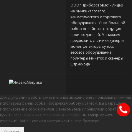
ООО "Приборсервис" - лидер
на рынке кассового,
климатического и торгового
оборудования. У нас большой
выбор онлайн-касс ведущих
производителей. Мы можем
предложить счетчики купюр и
монет, детекторы купюр,
весовое оборудование,
принтеры этикеток и сканеры
штрихкода
Для улучшения работы сайта и его взаимодействия с пользователями мы
используем файлы cookie. Продолжая работу с сайтом, Вы разрешаете
использование cookie-файлов. Ознакомьтесь с правилами обработки
куки в
Соглашении на использовании cookie
. Вы всегда можете
отключить файлы cookie в настройках Вашего браузера
Согласен