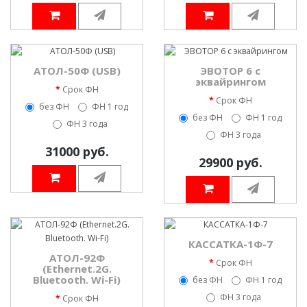
АТОЛ-50Ф (USB)
ЭВОТОР 6 с
эквайрингом
Срок ФН
Срок ФН
без ФН
ФН 1 год
без ФН
ФН 1 год
ФН 3 года
ФН 3 года
31000 руб.
29900 руб.
КАССАТКА-1Ф-7
АТОЛ-92Ф
Срок ФН
(Ethernet.2G.
Bluetooth. Wi-Fi)
без ФН
ФН 1 год
ФН 3 года
Срок ФН