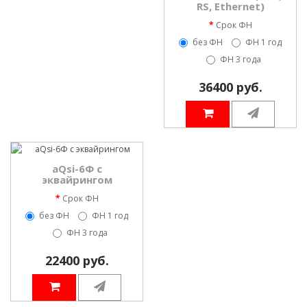
RS, Ethernet)
Срок ФН
без ФН
ФН 1 год
ФН 3 года
36400 руб.
aQsi-6Ф с
эквайрингом
Срок ФН
без ФН
ФН 1 год
ФН 3 года
22400 руб.