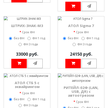
ШТРИХ-ЗНАК-М3
АТОЛ Sigma 7
Срок ФН
Срок ФН
без ФН
ФН 1 год
без ФН
ФН 1 год
ФН 3 года
ФН 3 года
33000 руб.
24150 руб.
АТОЛ СТБ 5 с
эквайрингом
РИТЕЙЛ-02Ф (LAN,
USB, ДЯ) с
Срок ФН
автоотрезом
без ФН
ФН 1 год
Срок ФН
ФН 3 года
без ФН
ФН 1 год