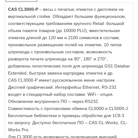
CAS CL3000-P
– весы с печатью этикеток с дисплеем на
вертикальной стойке. Обладают большим функционалом,
соответствующим требованиям крупного Retail: большой
объем памяти товаров (до 10000 PLU), вместительная
этикетка длиной до 120 мм и 2100 символов в составе,
произвольное размещение полей на этикетке, 10 типов
штрихкода с произвольным составом, возможность
разворота печати штрихкода на 90°, 180° и 270°,
добавлены логистические поля для штрихкода GS1 Databar
Extended, быстрая замена картриджа этикеток и др.
CAS CL3000-P имеет русскоязычное меню настроек.
Дисплей графический. Интерфейсы Ethernet, RS-232
входят в стандартный набор поставки. WiFi - опция.
Обновление внутреннего ПО – через RS232.
Совместимость с протоколами обмена CL5000 и CL5000-J.
Бесплатные библиотеки и примеры обработки для 1С8.3
по запросу. Доступно бесплатное ПО – CAS CL-Works, CL-
Works Pro.
Для CL3000 есть возможность подключения внешней